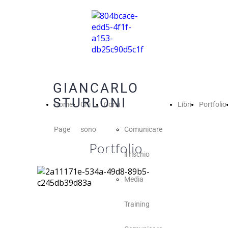
GIANCARLO
STURLONI
Home
Chi
Corsi
Libri
Portfolio
Page
sono
Comunicare
Portfolio
il rischio
Media
Training